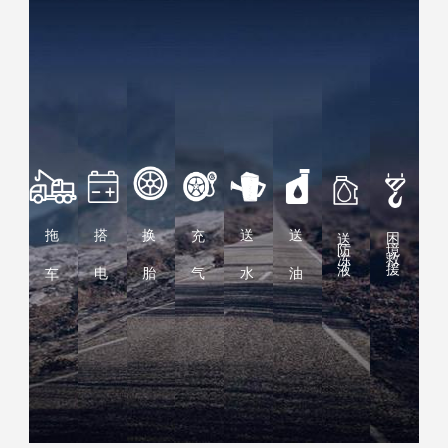
拖 车
搭 电
换 胎
充 气
送 水
送 油
送防冻液
困境救援